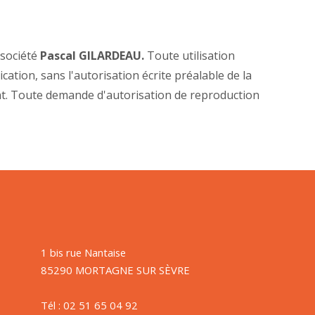
 société
Pascal GILARDEAU
.
Toute utilisation
cation, sans l'autorisation écrite préalable de la
ent. Toute demande d'autorisation de reproduction
1 bis rue Nantaise
85290 MORTAGNE SUR SÈVRE
Tél :
02 51 65 04 92