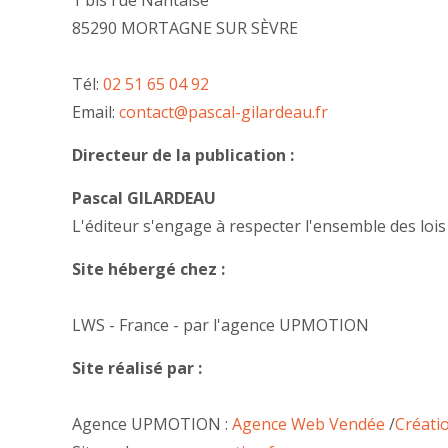
1 bis rue Nantaise
85290 MORTAGNE SUR SÈVRE
Tél:
02 51 65 04 92
Email:
contact@pascal-gilardeau.fr
Directeur de la publication :
Pascal GILARDEAU
L'éditeur s'engage à respecter l'ensemble des lois c
Site hébergé chez :
LWS - France - par l'agence UPMOTION
Site réalisé par :
Agence UPMOTION :
Agence Web Vendée
/
Créati